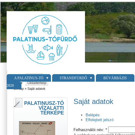
Belépés
A PALATINUS-TÓ
STRANDFÜRDŐ
BÚVÁRBÁZIS
Oldaltérkép
2020
Címlap
» Saját adatok
Saját adatok
PALATINUSZ-TÓ
VÍZALATTI
TÉRKÉPE
Belépés
Elfelejtett jelszó
Felhasználói név:
*