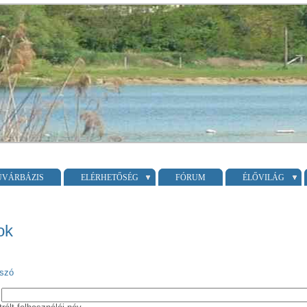
ÚVÁRBÁZIS
ELÉRHETŐSÉG
FÓRUM
ÉLŐVILÁG
ok
lszó