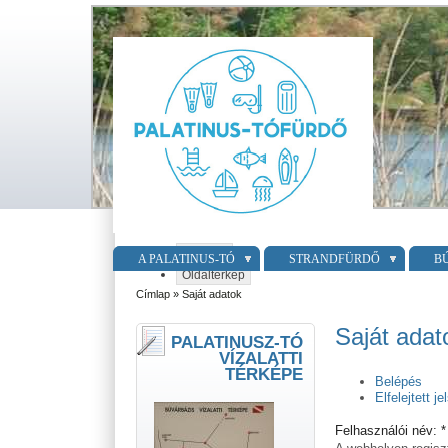
Belépés
A PALATINUS-TÓ
STRANDFÜRDŐ
B
Oldaltérkép
Címlap
» Saját adatok
Saját adat
PALATINUSZ-TÓ
VÍZALATTI
TÉRKÉPE
Belépés
Elfelejtett je
Felhasználói név:
*