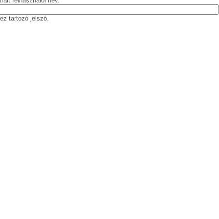
rált felhasználói név.
ez tartozó jelszó.