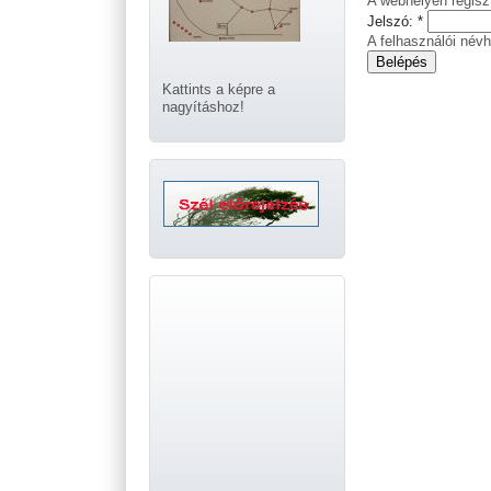
A webhelyen regiszt
Jelszó:
*
A felhasználói névh
Kattints a képre a
nagyításhoz!